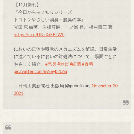
【11月新刊】
『今日からモノ知りシリーズ
トコトンやさしい消臭・脱臭の本』
光田 恵 編著、岩橋尊嗣、一ノ瀬 昇、 棚村壽三 著
https://t.co/UNsXxSBrWL
においの正体や嗅覚のメカニズムを解説、日常生活
に溢れているにおいの対処法について、場面ごとに
やさしく紹介。
#悪臭
#カビ
#細菌
#香料
pic.twitter.com/jw9eyb206q
— 日刊工業新聞社 出版局 (@pubnikkan)
November 30,
2021