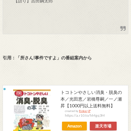
【語り】吉田鋼太郎
引用：「所さん!事件ですよ
」の番組案内から
トコトンやさしい消臭・脱臭の
本／光田恵／岩橋尊嗣／一ノ瀬
昇【1000円以上送料無料】
created by
Rinker
https://a.r10.to/hMgq3M
Amazon
楽天市場