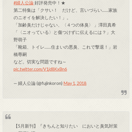
#婦人公論
好評発売中！★
第二特集は「クサい！ だけど、言いづらい……家族
のニオイを解決したい！」。
「加齢臭だけじゃない、〈４つの体臭〉 」澤田真希
「〈ニオっている〉と傷つけずに伝えるには？」大
野萌子
「靴箱、トイレ……住まいの悪臭、これで撃退！」岩
橋尊嗣
など。切実な問題ですね～
pic.twitter.com/V1jd8KxBn6
— 婦人公論 (@fujinkoron)
May 1, 2018
【5月新刊】『きちんと知りたい においと臭気対策