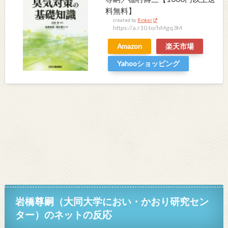
料無料】
created by
Rinker
https://a.r10.to/hMgq3M
Amazon
楽天市場
Yahooショッピング
岩橋尊嗣（大同大学におい・かおり研究セン
ター）の
ネットの反応