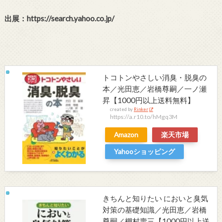
出展：https://search.yahoo.co.jp/
トコトンやさしい消臭・脱臭の
本／光田恵／岩橋尊嗣／一ノ瀬
昇【1000円以上送料無料】
created by
Rinker
https://a.r10.to/hMgq3M
Amazon
楽天市場
Yahooショッピング
きちんと知りたい においと臭気
対策の基礎知識／光田恵／岩橋
尊嗣／棚村壽三【1000円以上送