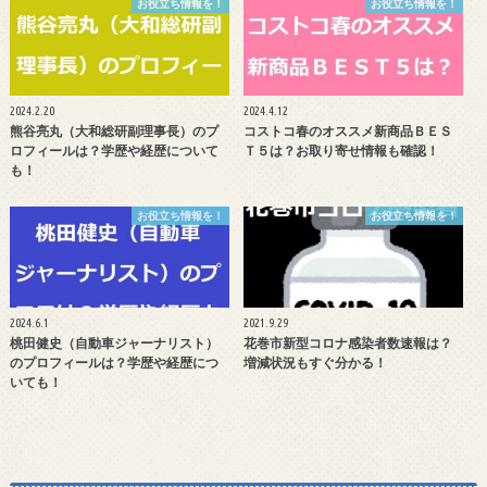
お役立ち情報を！
お役立ち情報を！
2024.2.20
2024.4.12
熊谷亮丸（大和総研副理事長）のプ
コストコ春のオススメ新商品ＢＥＳ
ロフィールは？学歴や経歴について
Ｔ５は？お取り寄せ情報も確認！
も！
お役立ち情報を！
お役立ち情報を！
2024.6.1
2021.9.29
桃田健史（自動車ジャーナリスト）
花巻市新型コロナ感染者数速報は？
のプロフィールは？学歴や経歴につ
増減状況もすぐ分かる！
いても！