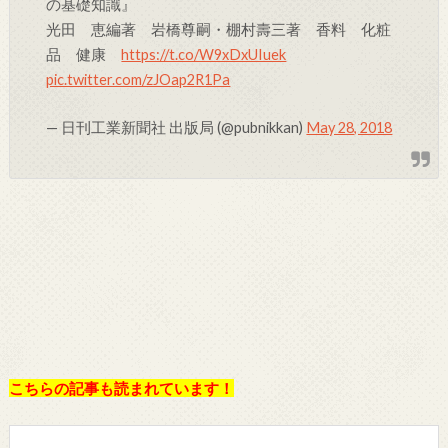
の基礎知識』
光田 恵編著 岩橋尊嗣・棚村壽三著 香料 化粧
品 健康
https://t.co/W9xDxUIuek
pic.twitter.com/zJOap2R1Pa
— 日刊工業新聞社 出版局 (@pubnikkan)
May 28, 2018
こちらの記事も読まれています！