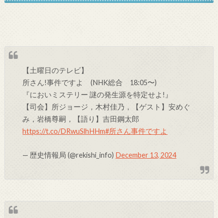
【土曜日のテレビ】
所さん!事件ですよ (NHK総合 18:05〜)
『においミステリー 謎の発生源を特定せよ!』
【司会】所ジョージ，木村佳乃，【ゲスト】安めぐ
み，岩橋尊嗣，【語り】吉田鋼太郎
https://t.co/DRwuSlhHHm
#所さん事件ですよ
— 歴史情報局 (@rekishi_info)
December 13, 2024