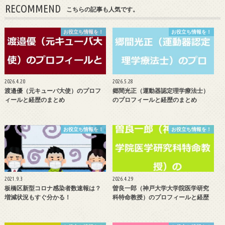
RECOMMEND
こちらの記事も人気です。
お役立ち情報を！
お役立ち情報を！
2026.4.20
2026.5.28
渡邉優（元キューバ大使）のプロフ
郷間光正（運動器認定理学療法士）
ィールと経歴のまとめ
のプロフィールと経歴のまとめ
お役立ち情報を！
お役立ち情報を！
2021.9.3
2026.4.29
板橋区新型コロナ感染者数速報は？
曽良一郎（神戸大学大学院医学研究
増減状況もすぐ分かる！
科特命教授）のプロフィールと経歴