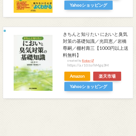
Yahooショッピング
きちんと知りたい においと臭気
対策の基礎知識／光田恵／岩橋
尊嗣／棚村壽三【1000円以上送
料無料】
created by
Rinker
https://a.r10.to/hMgq3M
Amazon
楽天市場
Yahooショッピング