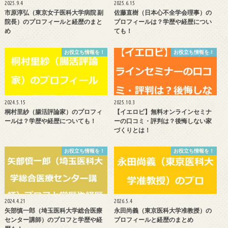
2025.9.4
2025.6.15
市原淳弘（東京女子医科大学病院 副
佐藤直樹（日本心不全学会理事）の
院長）のプロフィールと経歴のまと
プロフィールは？学歴や経歴につい
め
ても！
お役立ち情報を！
お役立ち情報を！
2024.5.15
2025.10.3
桐村里紗（腸活評論家）のプロフィ
【イエロビ】無料オンラインセミナ
ールは？学歴や経歴についても！
ーの口コミ・評判は？後悔しない家
づくりとは！
お役立ち情報を！
お役立ち情報を！
2024.4.21
2026.5.4
矢部慎一郎（埼玉医科大学総合医療
永田尚義（東京医科大学准教授）の
センター講師）のプロフと学歴や経
プロフィールと経歴のまとめ