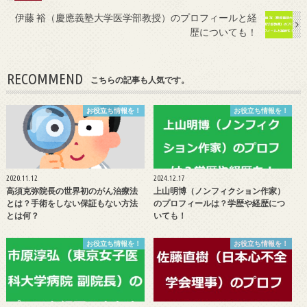
伊藤 裕（慶應義塾大学医学部教授）のプロフィールと経
歴についても！
RECOMMEND
こちらの記事も人気です。
お役立ち情報を！
お役立ち情報を！
2020.11.12
2024.12.17
高須克弥院長の世界初のがん治療法
上山明博（ノンフィクション作家）
とは？手術をしない保証もない方法
のプロフィールは？学歴や経歴につ
とは何？
いても！
お役立ち情報を！
お役立ち情報を！