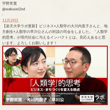
宇野常寛
@wakusei2nd
·
11月29日
【楽天大学ラボ更新】ビジネス×人類学の
大
川内
直子
さんと、地
方創生×人類学の早川公さんの対談の司会をしました。「人類学
的思考」が現代社会に与えるインパクトとは。見応えあると思
います。よろしくお願いします！