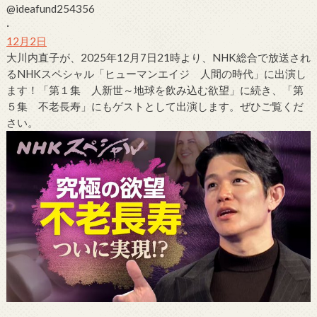
@ideafund254356
·
12月2日
大
川内
直子
が、2025年12月7日21時より、NHK総合で放送され
るNHKスペシャル「ヒューマンエイジ 人間の時代」に出演し
ます！「第１集 人新世～地球を飲み込む欲望」に続き、「第
５集 不老長寿」にもゲストとして出演します。ぜひご覧くだ
さい。