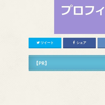
ツイート
シェア
【PR】