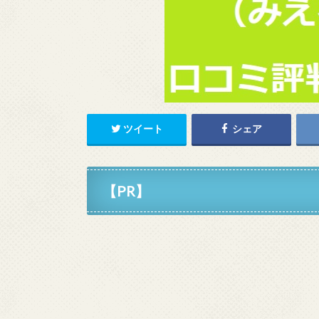
ツイート
シェア
【PR】