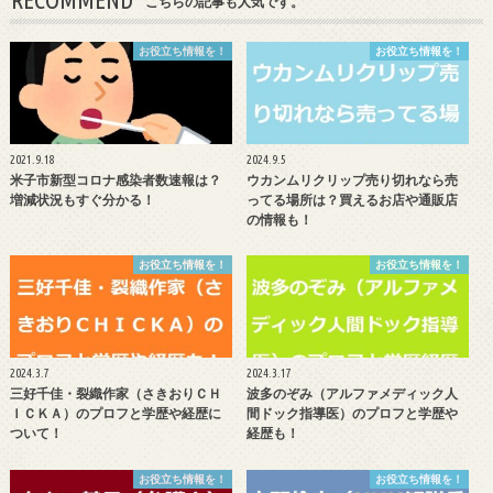
RECOMMEND
こちらの記事も人気です。
お役立ち情報を！
お役立ち情報を！
2021.9.18
2024.9.5
米子市新型コロナ感染者数速報は？
ウカンムリクリップ売り切れなら売
増減状況もすぐ分かる！
ってる場所は？買えるお店や通販店
の情報も！
お役立ち情報を！
お役立ち情報を！
2024.3.7
2024.3.17
三好千佳・裂織作家（さきおりＣＨ
波多のぞみ（アルファメディック人
ＩＣＫＡ）のプロフと学歴や経歴に
間ドック指導医）のプロフと学歴や
ついて！
経歴も！
お役立ち情報を！
お役立ち情報を！