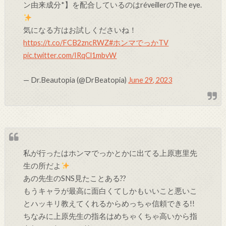
ン由来成分*】を配合しているのはréveillerのThe eye.
気になる方はお試しくださいね！
https://t.co/FCB2zncRWZ
#ホンマでっかTV
pic.twitter.com/IRqCl1mbvW
— Dr.Beautopia (@DrBeatopia)
June 29, 2023
私が行ったはホンマでっかとかに出てる上原恵里先
生の所だよ
あの先生のSNS見たことある??
もうキャラが最高に面白くてしかもいいこと悪いこ
とハッキリ教えてくれるからめっちゃ信頼できる!!
ちなみに上原先生の指名はめちゃくちゃ高いから指