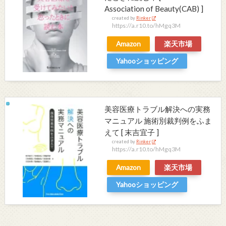
Association of Beauty(CAB) ]
created by
Rinker
https://a.r10.to/hMgq3M
Amazon
楽天市場
Yahooショッピング
美容医療トラブル解決への実務
マニュアル 施術別裁判例をふま
えて [ 末吉宜子 ]
created by
Rinker
https://a.r10.to/hMgq3M
Amazon
楽天市場
Yahooショッピング