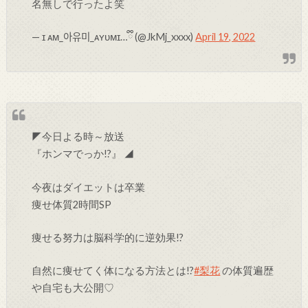
名無しで行ったよ笑
— ɪ ᴀᴍ_아유미_ᴀʏᴜᴍɪ…ྀི (@JkMj_xxxx)
April 19, 2022
◤今日よる時～放送
『ホンマでっか!?』 ◢
今夜はダイエットは卒業
痩せ体質2時間SP
痩せる努力は脳科学的に逆効果!?
自然に痩せてく体になる方法とは!?
#梨花
の体質遍歴
や自宅も大公開♡