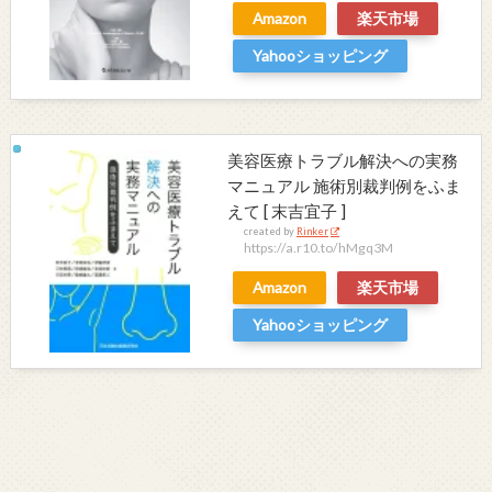
Amazon
楽天市場
Yahooショッピング
美容医療トラブル解決への実務
マニュアル 施術別裁判例をふま
えて [ 末吉宜子 ]
created by
Rinker
https://a.r10.to/hMgq3M
Amazon
楽天市場
Yahooショッピング