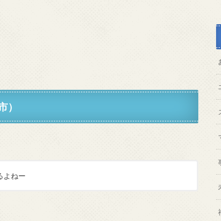
市）
るよねー