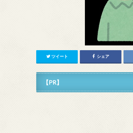
ツイート
シェア
【PR】