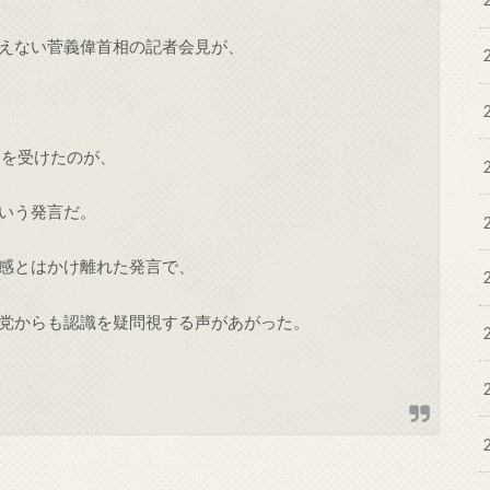
えない菅義偉首相の記者会見が、
判を受けたのが、
いう発言だ。
感とはかけ離れた発言で、
党からも認識を疑問視する声があがった。