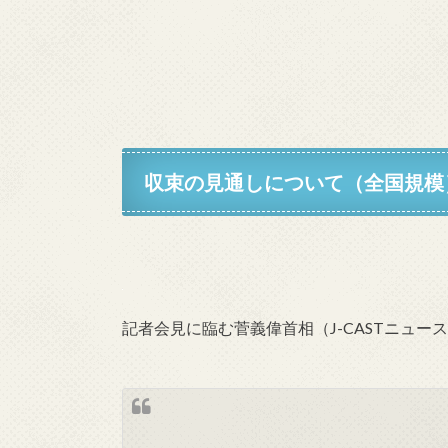
収束の見通しについて（全国規模
記者会見に臨む菅義偉首相（J-CASTニュー