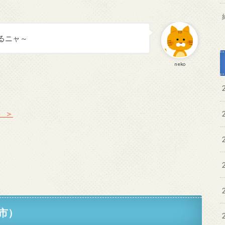
るニャ～
neko
。＞
市）