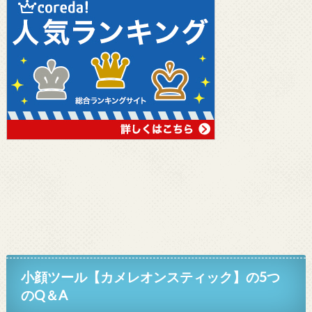
小顔ツール【カメレオンスティック】
の5つ
のQ＆A